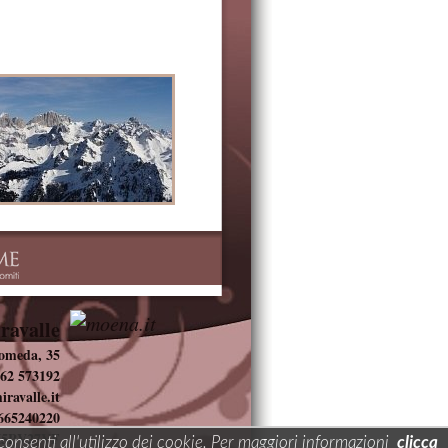
ravalle
Someda, 35
462 573192
ravalle.it
1665240220
1I5PV27VF
onsenti all'utilizzo dei cookie. Per maggiori informazioni
clicca