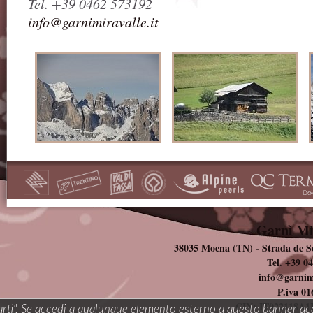
Tel. +39 0462 573192
info@garnimiravalle.it
Garnì Mi
38035 Moena (TN) - Strada de 
Tel. +39 0
info@garnimi
P.iva 0
CIN: IT022118A
parti". Se accedi a qualunque elemento esterno a questo banner acc